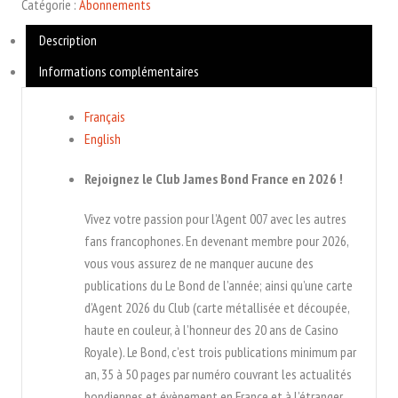
Catégorie :
Abonnements
Bond
Description
France
2026***
Informations complémentaires
Français
English
Rejoignez le Club James Bond France en 2026 !
Vivez votre passion pour l’Agent 007 avec les autres
fans francophones. En devenant membre pour 2026,
vous vous assurez de ne manquer aucune des
publications du Le Bond de l’année; ainsi qu’une carte
d’Agent 2026 du Club (carte métallisée et découpée,
haute en couleur, à l’honneur des 20 ans de Casino
Royale). Le Bond, c’est trois publications minimum par
an, 35 à 50 pages par numéro couvrant les actualités
bondiennes et évènement en France et à l’étranger,