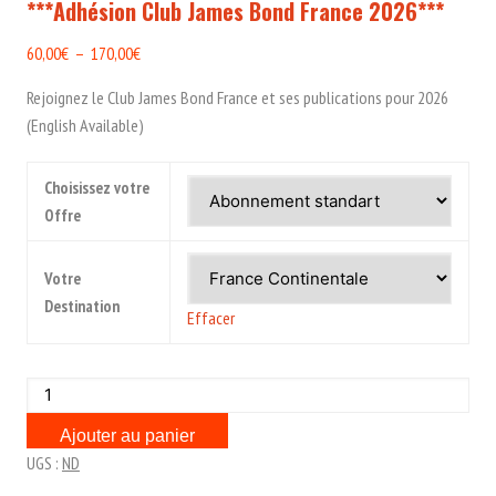
***Adhésion Club James Bond France 2026***
Plage
60,00
€
–
170,00
€
de
Rejoignez le Club James Bond France et ses publications pour 2026
prix :
(English Available)
60,00€
à
Choisissez votre
170,00€
Offre
Votre
Destination
Effacer
quantité
de
Ajouter au panier
***Adhésion
UGS :
ND
Club
James