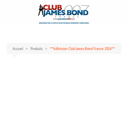
Aller
au
contenu
Accueil
Produits
***Adhésion Club James Bond France 2026***