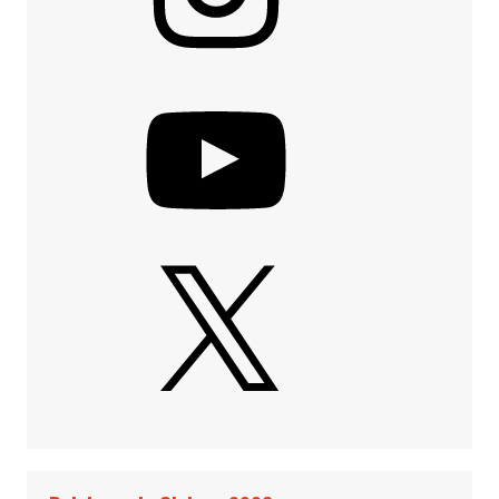
YouTube
X