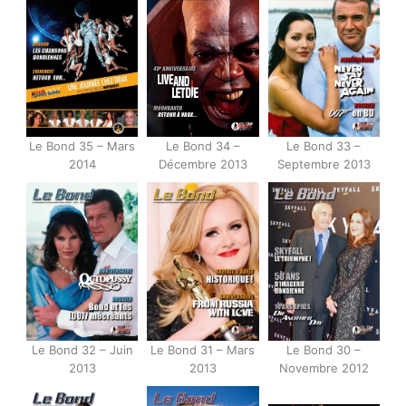
Le Bond 35 – Mars
Le Bond 33 –
Le Bond 34 –
2014
Septembre 2013
Décembre 2013
Le Bond 32 – Juin
Le Bond 31 – Mars
Le Bond 30 –
2013
2013
Novembre 2012