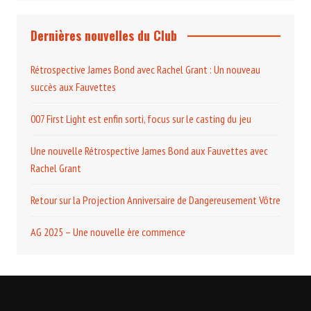
Dernières nouvelles du Club
Rétrospective James Bond avec Rachel Grant : Un nouveau
succès aux Fauvettes
007 First Light est enfin sorti, focus sur le casting du jeu
Une nouvelle Rétrospective James Bond aux Fauvettes avec
Rachel Grant
Retour sur la Projection Anniversaire de Dangereusement Vôtre
AG 2025 – Une nouvelle ère commence