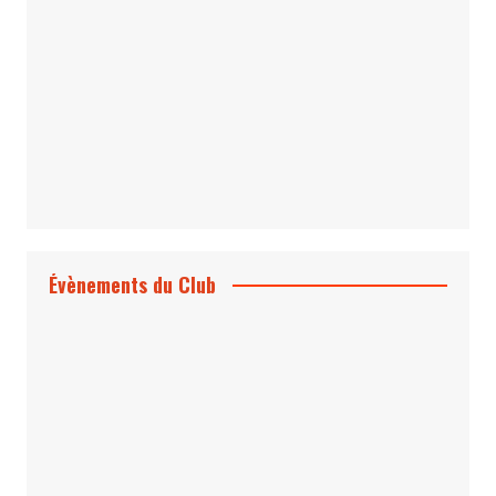
1 & 2
Évènements du Club
Projection et rencontre
Dangereusement Votre
Le Programme du Club pour 2025