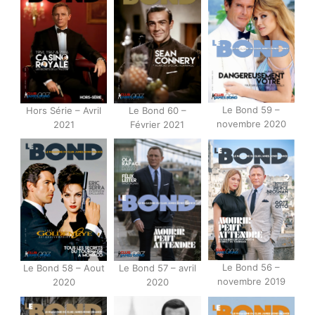
Le Bond 59 –
Hors Série – Avril
Le Bond 60 –
novembre 2020
2021
Février 2021
Le Bond 56 –
Le Bond 58 – Aout
Le Bond 57 – avril
novembre 2019
2020
2020