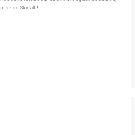
rtie de Skyfall !
Tuer n’est pas jouer
Permis de tuer
Goldeneye
Demain ne meurt jamais
Le Monde ne suffit pas
Casino Royale
Skyfall
SPECTRE