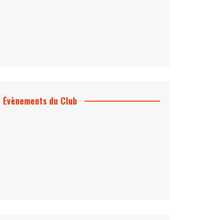
Évènements du Club
Projection et rencontre
Dangereusement Votre
Le Programme du Club pour 2025