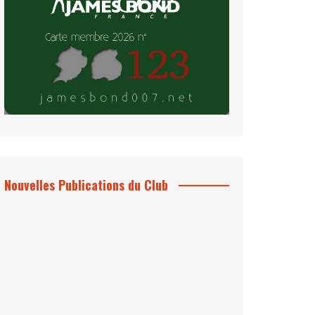
Nouvelles Publications du Club
Le Bond #74, bientôt chez vous !
*Archives 007 – Les Années Craig Volume
1 & 2