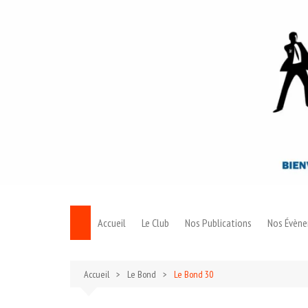
Aller
au
contenu
Accueil
Le Club
Nos Publications
Nos Évèn
Le Bond
Accueil
Le Bond
Le Bond 30
Archives 007