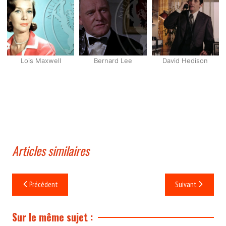
Lois Maxwell
Bernard Lee
David Hedison
Articles similaires
Navigation
Précédent
Suivant
de
l’article
Sur le même sujet :