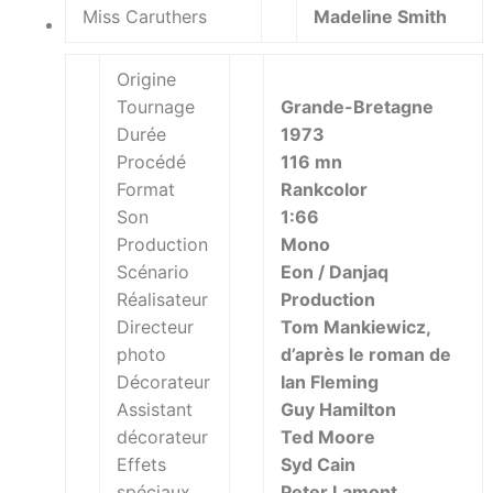
Miss Caruthers
Madeline Smith
Origine
Tournage
Grande-Bretagne
Durée
1973
Procédé
116 mn
Format
Rankcolor
Son
1:66
Production
Mono
Scénario
Eon / Danjaq
Réalisateur
Production
Directeur
Tom Mankiewicz,
photo
d’après le roman de
Décorateur
Ian Fleming
Assistant
Guy Hamilton
décorateur
Ted Moore
Effets
Syd Cain
spéciaux
Peter Lamont