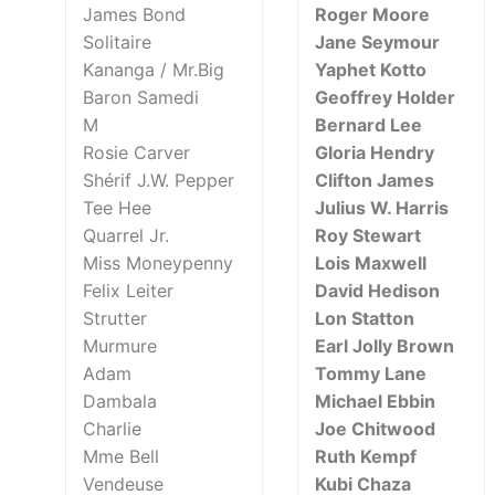
James Bond
Roger Moore
Solitaire
Jane Seymour
Kananga / Mr.Big
Yaphet Kotto
Baron Samedi
Geoffrey Holder
M
Bernard Lee
Rosie Carver
Gloria Hendry
Shérif J.W. Pepper
Clifton James
Tee Hee
Julius W. Harris
Quarrel Jr.
Roy Stewart
Miss Moneypenny
Lois Maxwell
Felix Leiter
David Hedison
Strutter
Lon Statton
Murmure
Earl Jolly Brown
Adam
Tommy Lane
Dambala
Michael Ebbin
Charlie
Joe Chitwood
Mme Bell
Ruth Kempf
Vendeuse
Kubi Chaza