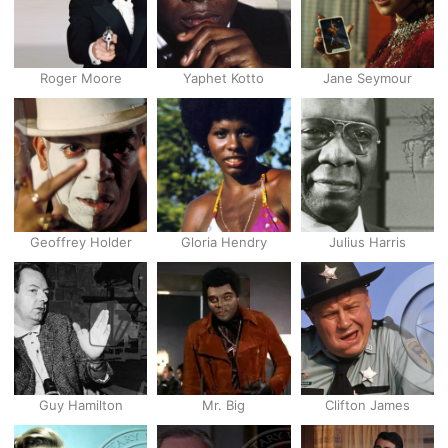
Roger Moore
Yaphet Kotto
Jane Seymour
Geoffrey Holder
Gloria Hendry
Julius Harris
Guy Hamilton
Mr. Big
Clifton James