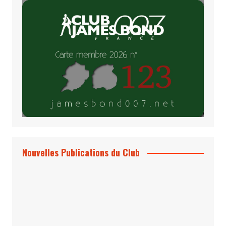
Nouvelles Publications du Club
Le Bond #74, bientôt chez vous !
*Archives 007 – Les Années Craig Volume
1 & 2