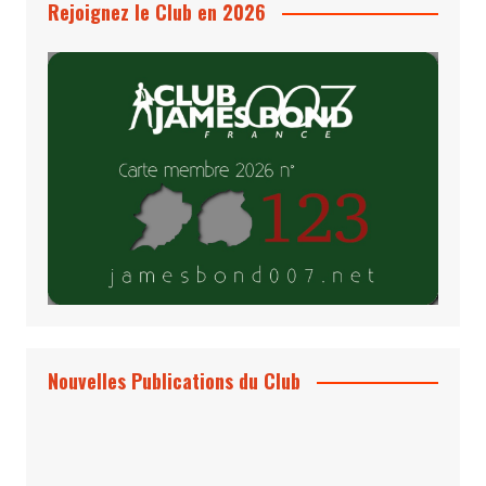
Rejoignez le Club en 2026
Nouvelles Publications du Club
Le Bond #74, bientôt chez vous !
*Archives 007 – Les Années Craig Volume