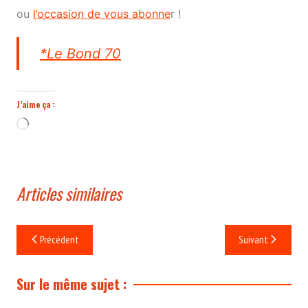
ou
l’occasion de vous abonne
r !
*Le Bond 70
J’aime ça :
Chargement…
Articles similaires
Navigation
Précédent
Suivant
de
l’article
Sur le même sujet :