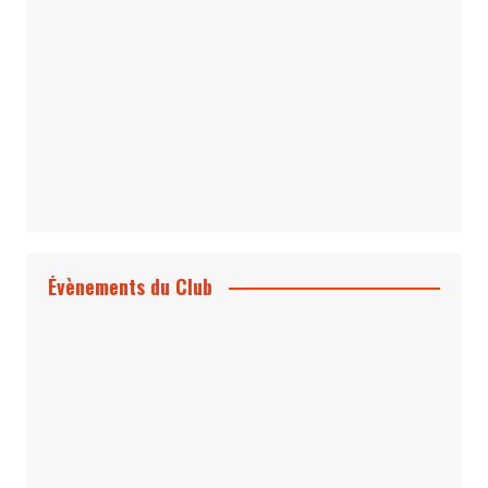
1 & 2
Évènements du Club
Projection et rencontre
Dangereusement Votre
Le Programme du Club pour 2025