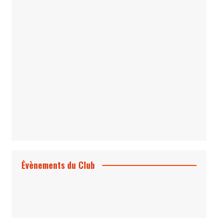
Le Bond #74, bientôt chez vous !
*Archives 007 – Les Années Craig Volume
1 & 2
Évènements du Club
Projection et rencontre
Dangereusement Votre
Le Programme du Club pour 2025