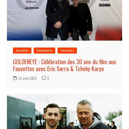
Actualités
Evénements
Interviews
GOLDENEYE : Célébration des 30 ans du film aux
Fauvettes avec Eric Serra & Tcheky Karyo
12 avril 2025
0