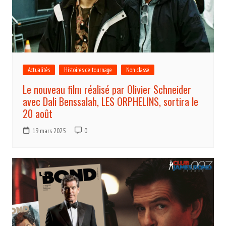
Actualités
Histoires de tournage
Non classé
Le nouveau film réalisé par Olivier Schneider
avec Dali Benssalah, LES ORPHELINS, sortira le
20 août
19 mars 2025
0