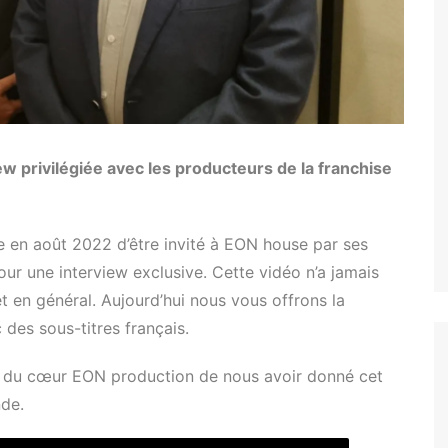
Tuer n’est pas jouer
Permis de tuer
Goldeneye
Demain ne meurt jamais
w privilégiée avec les producteurs de la franchise
Le Monde ne suffit pas
Casino Royale
Skyfall
 en août 2022 d’être invité à EON house par ses
ur une interview exclusive. Cette vidéo n’a jamais
SPECTRE
et en général. Aujourd’hui nous vous offrons la
c des sous-titres français.
 du cœur EON production de nous avoir donné cet
de.