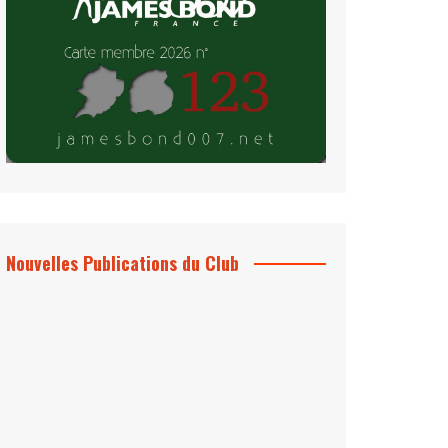
Nouvelles Publications du Club
Le Bond #74, bientôt chez vous !
*Archives 007 – Les Années Craig Volume
1 & 2