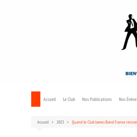
Aller
au
contenu
Accueil
Le Club
Nos Publications
Nos Évèn
Le Bond
Accueil
2025
Quand le Club James Bond France rencon
Archives 007