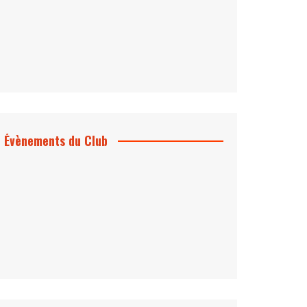
Évènements du Club
Projection et rencontre
Dangereusement Votre
Le Programme du Club pour 2025