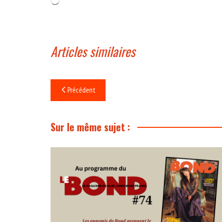
Chargement…
Articles similaires
Navigation
Précédent
de
l’article
Sur le même sujet :