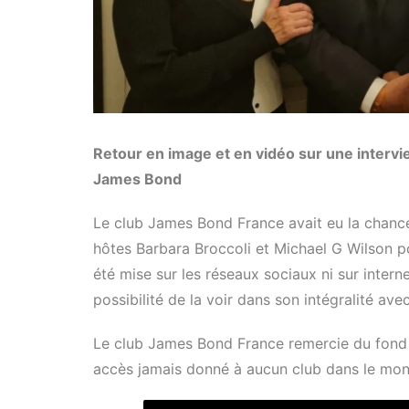
Retour en image et en vidéo sur une intervie
James Bond
Le club James Bond France avait eu la chance
hôtes Barbara Broccoli et Michael G Wilson po
été mise sur les réseaux sociaux ni sur intern
possibilité de la voir dans son intégralité ave
Le club James Bond France remercie du fond
accès jamais donné à aucun club dans le mon