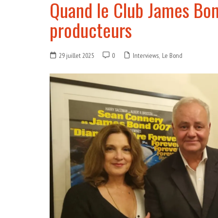
Quand le Club James Bon
producteurs
29 juillet 2025
0
Interviews
,
Le Bond