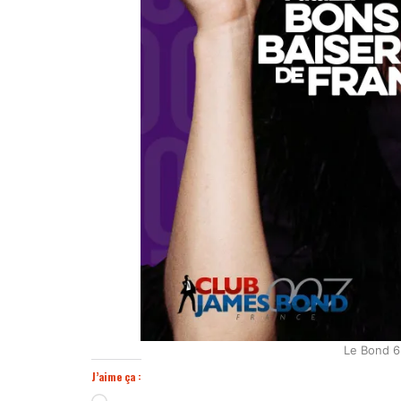
Le Bond 
J’aime ça :