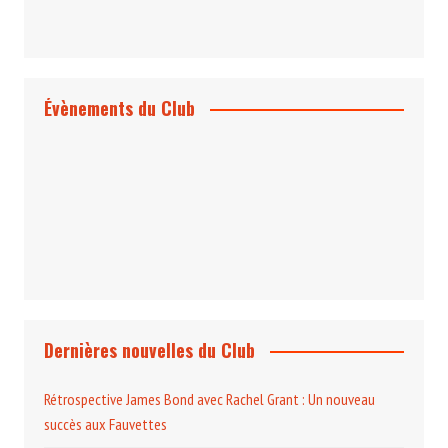
Évènements du Club
Projection et rencontre
Dangereusement Votre
Le Programme du Club pour 2025
Dernières nouvelles du Club
Rétrospective James Bond avec Rachel Grant : Un nouveau
succès aux Fauvettes