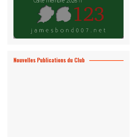
Nouvelles Publications du Club
Le Bond #74, bientôt chez vous !
*Archives 007 – Les Années Craig Volume
1 & 2