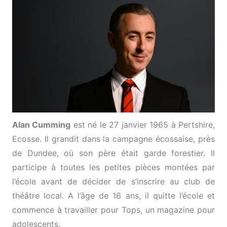
Alan Cumming
est né le 27 janvier 1965 à Pertshire,
Ecosse. Il grandit dans la campagne écossaise, près
de Dundee, où son père était garde forestier. Il
participe à toutes les petites pièces montées par
l’école avant de décider de s’inscrire au club de
théâtre local. A l’âge de 16 ans, il quitte l’école et
commence à travailler pour Tops, un magazine pour
adolescents.