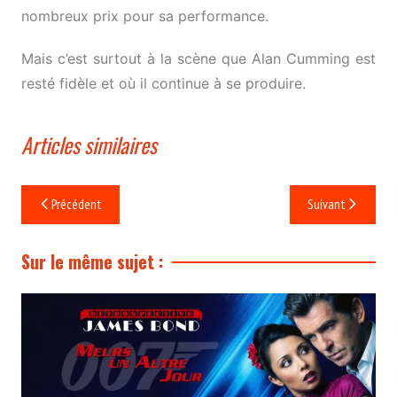
nombreux prix pour sa performance.
Mais c’est surtout à la scène que Alan Cumming est
resté fidèle et où il continue à se produire.
Articles similaires
Navigation
Précédent
Suivant
de
l’article
Sur le même sujet :