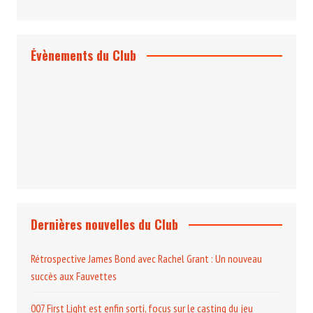
Évènements du Club
Projection et rencontre
Dangereusement Votre
Le Programme du Club pour 2025
Dernières nouvelles du Club
Rétrospective James Bond avec Rachel Grant : Un nouveau
succès aux Fauvettes
007 First Light est enfin sorti, focus sur le casting du jeu