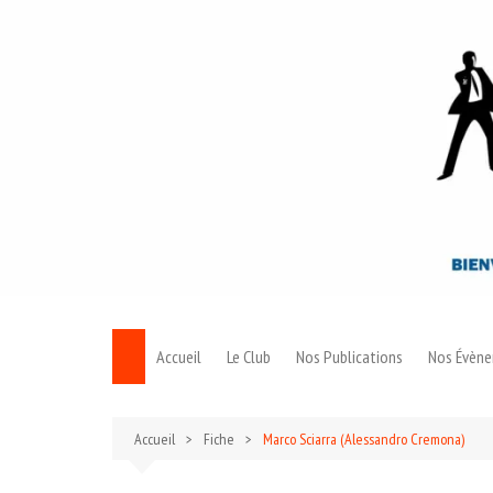
Aller
au
contenu
Accueil
Le Club
Nos Publications
Nos Évèn
Le Bond
Accueil
Fiche
Marco Sciarra (Alessandro Cremona)
Archives 007