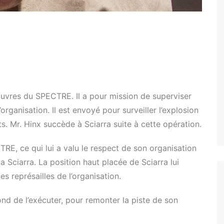
Tuer n’est pas jouer
Permis de tuer
Goldeneye
Demain ne meurt jamais
Le Monde ne suffit pas
uvres du SPECTRE. Il a pour mission de superviser
Casino Royale
’organisation. Il est envoyé pour surveiller l’explosion
Skyfall
. Mr. Hinx succède à Sciarra suite à cette opération.
SPECTRE
RE, ce qui lui a valu le respect de son organisation
a Sciarra. La position haut placée de Sciarra lui
s représailles de l’organisation.
d de l’exécuter, pour remonter la piste de son