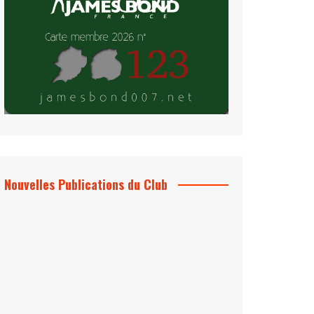
Nouvelles Publications du Club
Le Bond #74, bientôt chez vous !
*Archives 007 – Les Années Craig Volume
1 & 2