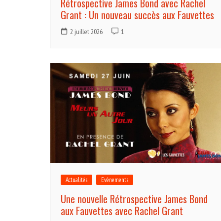
Rétrospective James Bond avec Rachel
Grant : Un nouveau succès aux Fauvettes
2 juillet 2026
1
Actualités
Evénements
Une nouvelle Rétrospective James Bond
aux Fauvettes avec Rachel Grant