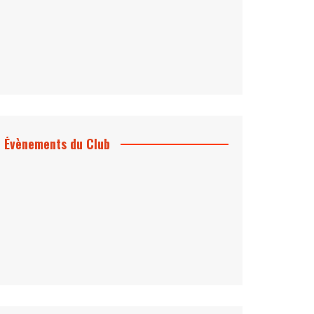
Évènements du Club
Projection et rencontre
Dangereusement Votre
Le Programme du Club pour 2025