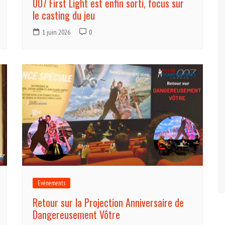
007 First Light est enfin sorti, focus sur
le casting du jeu
1 juin 2026
0
Evénements
Retour sur la Projection Anniversaire de
Dangereusement Vôtre