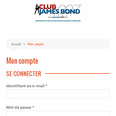
Aller
au
contenu
Accueil
Mon compte
Mon compte
SE CONNECTER
Obligatoire
Identifiant ou e-mail
*
Obligatoire
Mot de passe
*