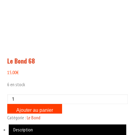
Le Bond 68
15,00
€
6 en stock
quantité
de
Ajouter au panier
Le
Catégorie :
Le Bond
Bond
68
Description