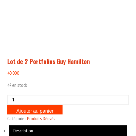
Lot de 2 Portfolios Guy Hamilton
40,00
€
47 en stock
quantité
de
Ajouter au panier
Lot
Catégorie :
Produits Dérivés
de
2
Description
Portfolios