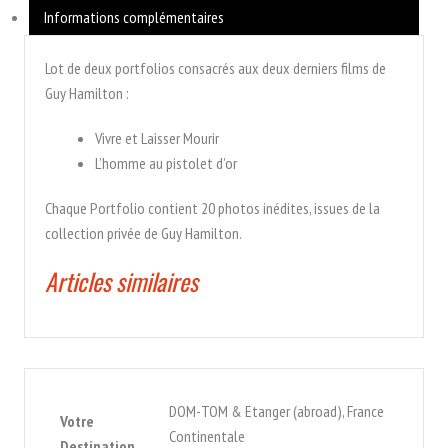
Informations complémentaires
Guy
Hamilton
Lot de deux portfolios consacrés aux deux derniers films de
Guy Hamilton :
Vivre et Laisser Mourir
L’homme au pistolet d’or
Chaque Portfolio contient 20 photos inédites, issues de la
collection privée de Guy Hamilton.
Articles similaires
DOM-TOM & Etanger (abroad), France
Votre
Continentale
Destination