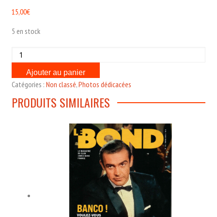
15,00
€
5 en stock
quantité
de
Ajouter au panier
Photo
Catégories :
Non classé
,
Photos dédicacées
dédicacée
PRODUITS SIMILAIRES
par
Carole
Ashby
(Roger
Moore
buste
-
A
view
to
a