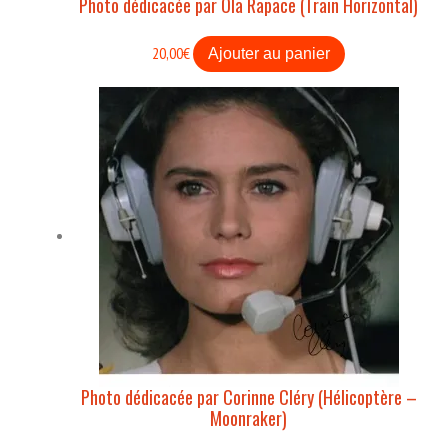
Photo dédicacée par Ola Rapace (Train Horizontal)
20,00
€
Ajouter au panier
Photo dédicacée par Corinne Cléry (Hélicoptère –
Moonraker)