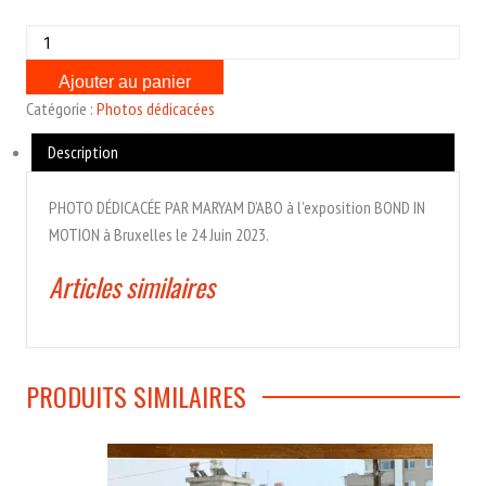
quantité
de
Ajouter au panier
Photo
Catégorie :
Photos dédicacées
dédicacée
par
Description
Maryam
D'Abo
PHOTO DÉDICACÉE PAR MARYAM D’ABO à l’exposition BOND IN
(allongés)
MOTION à Bruxelles le 24 Juin 2023.
Articles similaires
PRODUITS SIMILAIRES