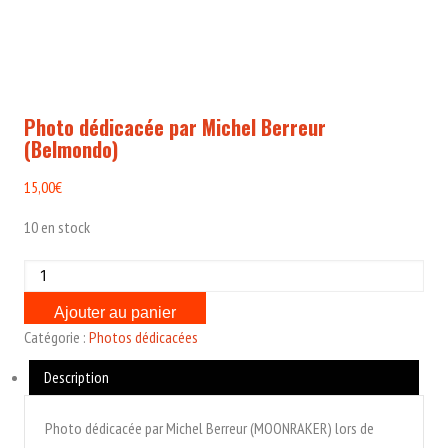
Photo dédicacée par Michel Berreur
(Belmondo)
15,00
€
10 en stock
quantité
de
Ajouter au panier
Photo
Catégorie :
Photos dédicacées
dédicacée
par
Description
Michel
Berreur
Photo dédicacée par Michel Berreur (MOONRAKER) lors de
(Belmondo)