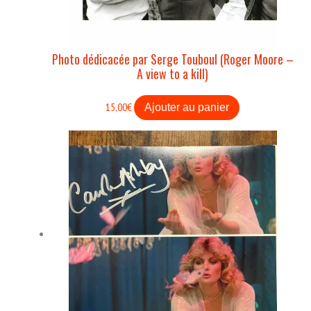
Photo dédicacée par Serge Touboul (Roger Moore –
A view to a kill)
15,00
€
Ajouter au panier