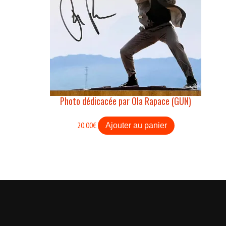
Photo dédicacée par Ola Rapace (GUN)
20,00
€
Ajouter au panier