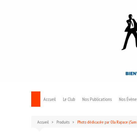
Aller
au
contenu
Accueil
Le Club
Nos Publications
Nos Évèn
Le Bond
Accueil
Produits
Photo dédicacée par Ola Rapace (Sam
Archives 007