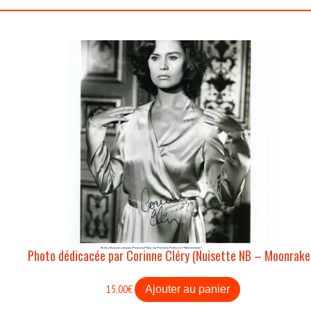
Photo dédicacée par Corinne Cléry (Nuisette NB – Moonrake
15,00
€
Ajouter au panier