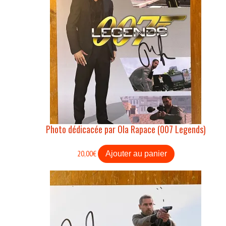
Photo dédicacée par Ola Rapace (007 Legends)
20,00
€
Ajouter au panier