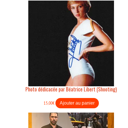
Photo dédicacée par Béatrice Libert (Shooting)
15,00
€
Ajouter au panier