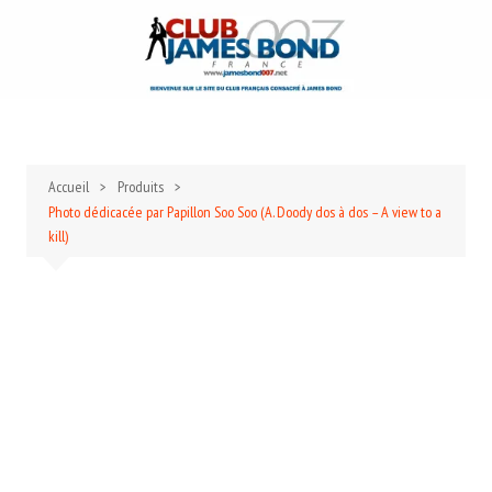
Aller
au
contenu
Accueil
Produits
Photo dédicacée par Papillon Soo Soo (A. Doody dos à dos – A view to a
kill)