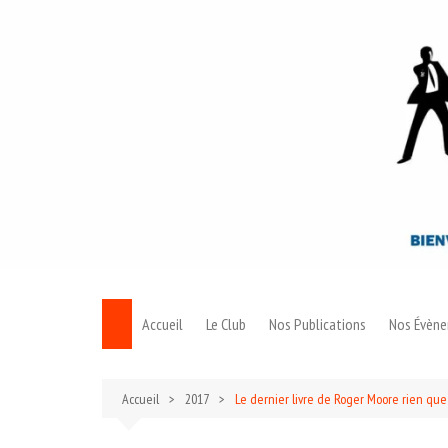
Aller
au
contenu
Accueil
Le Club
Nos Publications
Nos Évèn
Le Bond
Accueil
2017
Le dernier livre de Roger Moore rien que
Archives 007