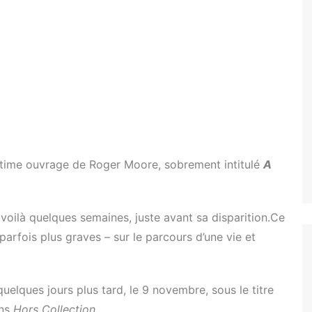
Tuer n’est pas jouer
Permis de tuer
Goldeneye
Demain ne meurt jamais
Le Monde ne suffit pas
Casino Royale
ltime ouvrage de Roger Moore, sobrement intitulé
A
Skyfall
SPECTRE
 voilà quelques semaines, juste avant sa disparition.Ce
rfois plus graves – sur le parcours d’une vie et
uelques jours plus tard, le 9 novembre, sous le titre
ons
Hors Collection
.