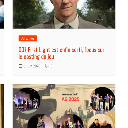
Actualités
007 First Light est enfin sorti, focus sur
le casting du jeu
1 juin 2026
0