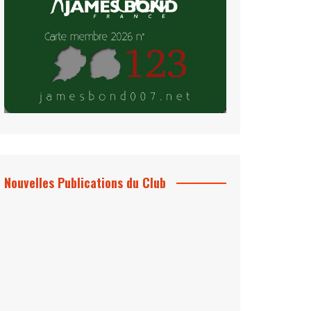
Nouvelles Publications du Club
Le Bond #74, bientôt chez vous !
*Archives 007 – Les Années Craig Volume
1 & 2