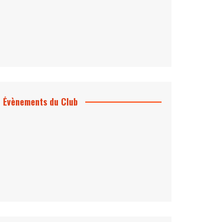
Évènements du Club
Projection et rencontre
Dangereusement Votre
Le Programme du Club pour 2025