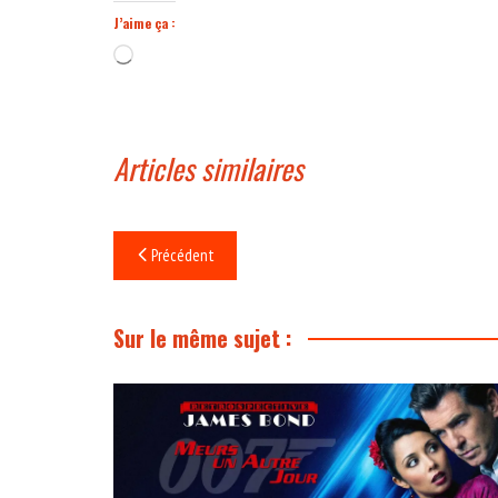
J’aime ça :
Chargement…
Articles similaires
Navigation
Précédent
de
l’article
Sur le même sujet :