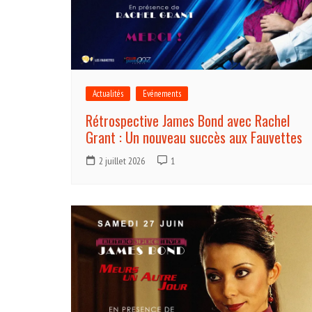
Actualités
Evénements
Rétrospective James Bond avec Rachel
Grant : Un nouveau succès aux Fauvettes
2 juillet 2026
1