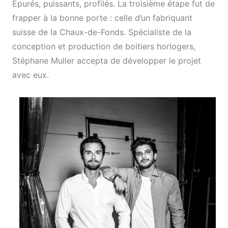
Epurés, puissants, profilés. La troisième étape fut de
frapper à la bonne porte : celle d’un fabriquant
suisse de la Chaux-de-Fonds. Spécialiste de la
conception et production de boitiers horlogers,
Stéphane Muller accepta de développer le projet
avec eux.