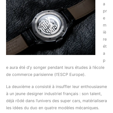
a
pr
e
m
iè
re
ét
a
p
e aura été d’y songer pendant leurs études à l’école
de commerce parisienne (l’ESCP Europe).
La deuxième a consisté à insuffler leur enthousiasme
à un jeune designer industriel français : son talent,
déjà rôdé dans l’univers des super cars, matérialisera
les idées du duo en quatre modèles mécaniques.