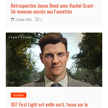
Rétrospective James Bond avec Rachel Grant :
Un nouveau succès aux Fauvettes
2 juillet 2026
1
Actualités
007 First Light est enfin sorti, focus sur le