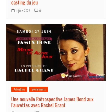
casting du jeu
1 juin 2026
0
Actualités
Evénements
Une nouvelle Rétrospective James Bond aux
Fauvettes avec Rachel Grant