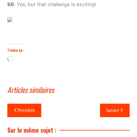
BB
: Yes, but that challenge is exciting!
J’aime ça :
Chargement…
Articles similaires
Navigation
Précédent
Suivant
de
l’article
Sur le même sujet :