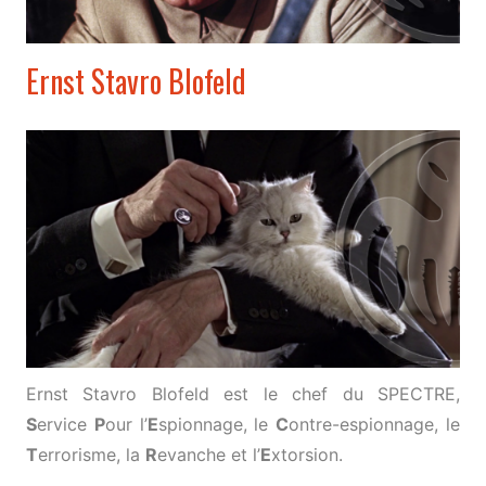
Ernst Stavro Blofeld
Ernst Stavro Blofeld est le chef du SPECTRE,
S
ervice
P
our l’
E
spionnage, le
C
ontre-espionnage, le
T
errorisme, la
R
evanche et l’
E
xtorsion.