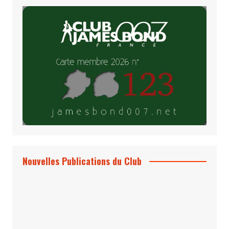
Nouvelles Publications du Club
Le Bond #74, bientôt chez vous !
*Archives 007 – Les Années Craig Volume
1 & 2