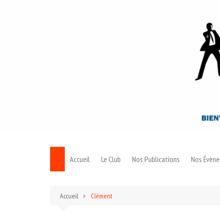
Aller
au
contenu
Accueil
Le Club
Nos Publications
Nos Évèn
Le Bond
Accueil
Clément
Archives 007