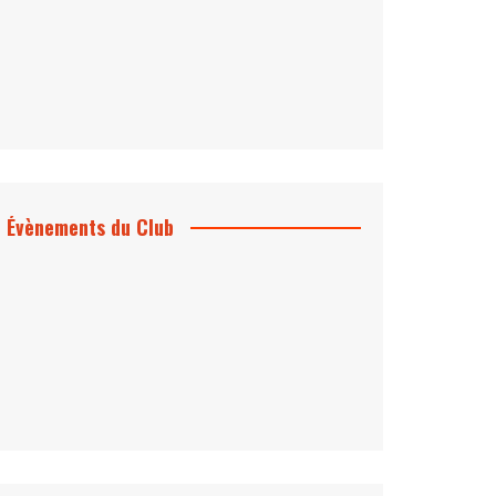
Évènements du Club
Projection et rencontre
Dangereusement Votre
Le Programme du Club pour 2025