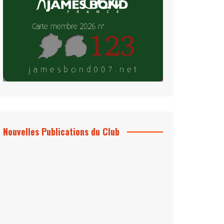
Nouvelles Publications du Club
Le Bond #74, bientôt chez vous !
*Archives 007 – Les Années Craig Volume
1 & 2