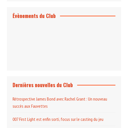
Évènements du Club
Projection et rencontre
Dangereusement Votre
Le Programme du Club pour 2025
Dernières nouvelles du Club
Rétrospective James Bond avec Rachel Grant : Un nouveau
succès aux Fauvettes
007 First Light est enfin sorti, focus sur le casting du jeu