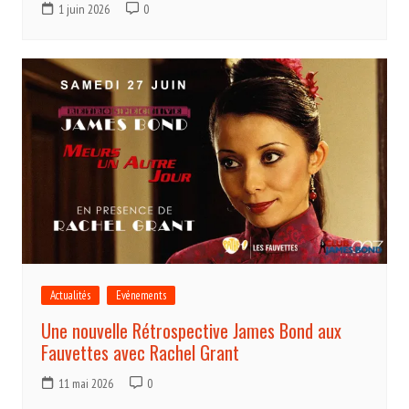
1 juin 2026
0
Actualités
Evénements
Une nouvelle Rétrospective James Bond aux
Fauvettes avec Rachel Grant
11 mai 2026
0