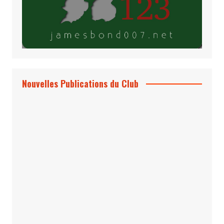
Nouvelles Publications du Club
Le Bond #74, bientôt chez vous !
*Archives 007 – Les Années Craig Volume
1 & 2