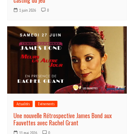
1 juin 2026
0
Actualités
Evénements
Une nouvelle Rétrospective James Bond aux
Fauvettes avec Rachel Grant
11 mai 2026
0