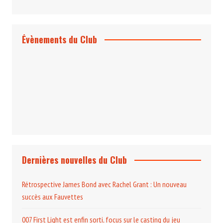
Évènements du Club
Projection et rencontre
Dangereusement Votre
Le Programme du Club pour 2025
Dernières nouvelles du Club
Rétrospective James Bond avec Rachel Grant : Un nouveau
succès aux Fauvettes
007 First Light est enfin sorti, focus sur le casting du jeu