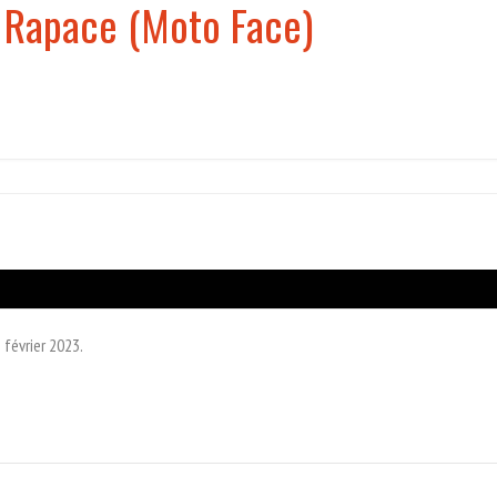
 Rapace (Moto Face)
Tuer n’est pas jouer
Permis de tuer
Goldeneye
Demain ne meurt jamais
Le Monde ne suffit pas
Casino Royale
Skyfall
SPECTRE
février 2023.