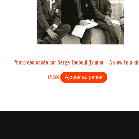
Photo dédicacée par Serge Touboul (Equipe – A view to a kil
15,00
€
Ajouter au panier