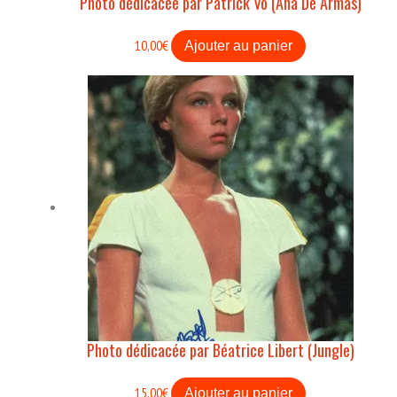
Photo dédicacée par Patrick Vo (Ana De Armas)
10,00
€
Ajouter au panier
Photo dédicacée par Béatrice Libert (Jungle)
15,00
€
Ajouter au panier