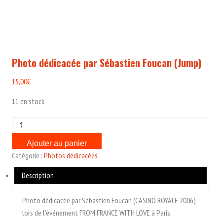
Photo dédicacée par Sébastien Foucan (Jump)
15,00
€
11 en stock
quantité
de
Ajouter au panier
Photo
Catégorie :
Photos dédicacées
dédicacée
par
Description
Sébastien
Foucan
Photo dédicacée par Sébastien Foucan (CASINO ROYALE 2006)
(Jump)
lors de l’événement FROM FRANCE WITH LOVE à Paris.