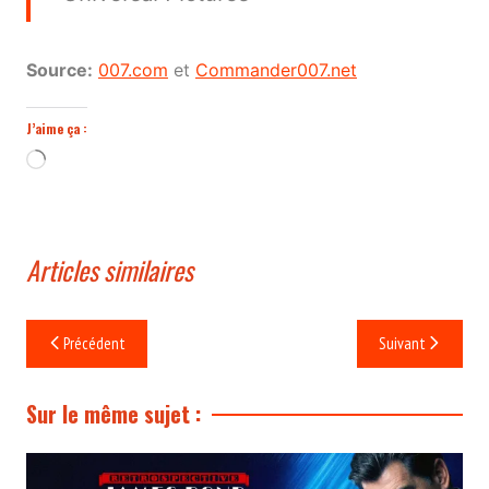
Source:
007.com
et
Commander007.net
J’aime ça :
Chargement…
Articles similaires
Navigation
Précédent
Suivant
de
l’article
Sur le même sujet :