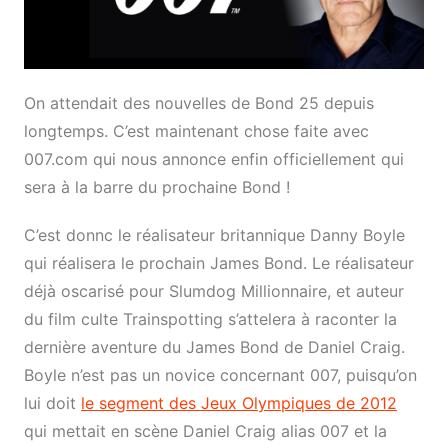
On attendait des nouvelles de Bond 25 depuis
longtemps. C’est maintenant chose faite avec
007.com qui nous annonce enfin officiellement qui
sera à la barre du prochaine Bond !
C’est donnc le réalisateur britannique Danny Boyle
qui réalisera le prochain James Bond. Le réalisateur
déjà oscarisé pour Slumdog Millionnaire, et auteur
du film culte Trainspotting s’attelera à raconter la
dernière aventure du James Bond de Daniel Craig.
Boyle n’est pas un novice concernant 007, puisqu’on
lui doit
le segment des Jeux Olympiques de 2012
qui mettait en scène Daniel Craig alias 007 et la