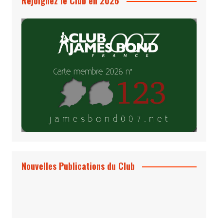
Rejoignez le Club en 2026
Nouvelles Publications du Club
Le Bond #74, bientôt chez vous !
*Archives 007 – Les Années Craig Volume
1 & 2