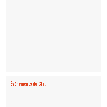
Le Bond #74, bientôt chez vous !
*Archives 007 – Les Années Craig Volume
1 & 2
Évènements du Club
Projection et rencontre
Dangereusement Votre