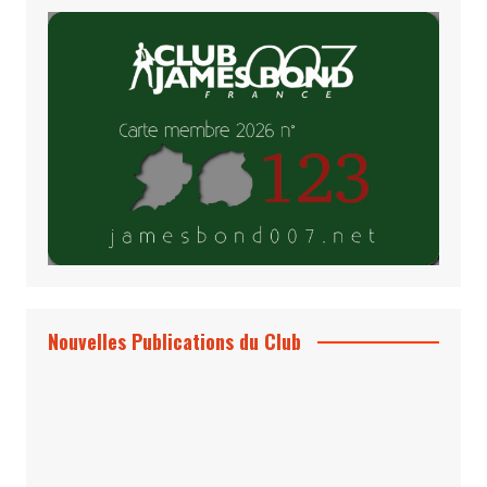
Nouvelles Publications du Club
Le Bond #74, bientôt chez vous !
*Archives 007 – Les Années Craig Volume
1 & 2