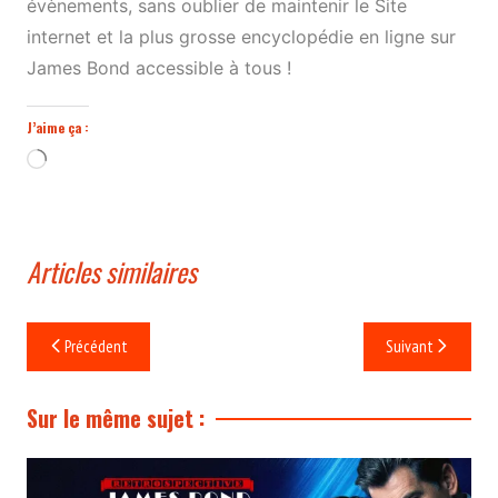
évènements, sans oublier de maintenir le Site
internet et la plus grosse encyclopédie en ligne sur
James Bond accessible à tous !
J’aime ça :
Chargement…
Articles similaires
Navigation
Précédent
Suivant
de
l’article
Sur le même sujet :