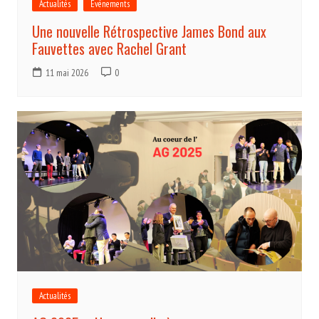
Actualités
Evénements
Une nouvelle Rétrospective James Bond aux
Fauvettes avec Rachel Grant
11 mai 2026
0
Actualités