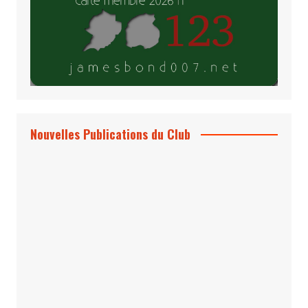
Nouvelles Publications du Club
Le Bond #74, bientôt chez vous !
*Archives 007 – Les Années Craig Volume
1 & 2