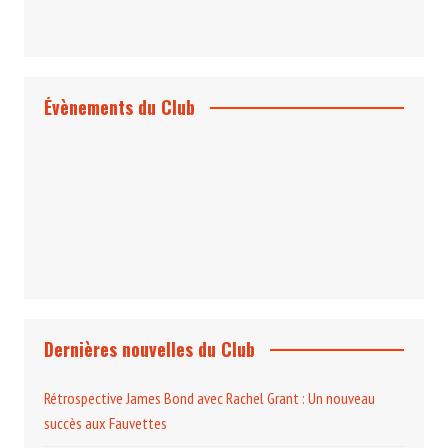
Évènements du Club
Projection et rencontre
Dangereusement Votre
Le Programme du Club pour 2025
Dernières nouvelles du Club
Rétrospective James Bond avec Rachel Grant : Un nouveau
succès aux Fauvettes