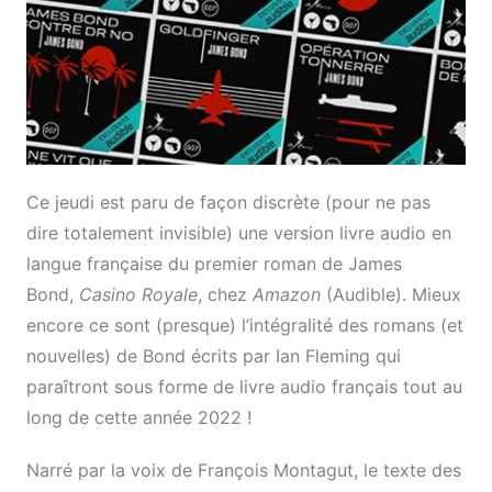
Ce jeudi est paru de façon discrète (pour ne pas
dire totalement invisible) une version livre audio en
langue française du premier roman de James
Bond,
Casino Royale
, chez
Amazon
(Audible). Mieux
encore ce sont (presque) l’intégralité des romans (et
nouvelles) de Bond écrits par Ian Fleming qui
paraîtront sous forme de livre audio français tout au
long de cette année 2022 !
Narré par la voix de François Montagut, le texte des