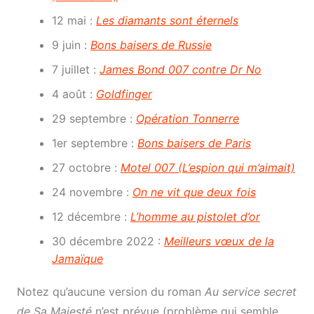
12 mai :
Les diamants sont éternels
9 juin :
Bons baisers de Russie
7 juillet :
James Bond 007 contre Dr No
4 août :
Goldfinger
29 septembre :
Opération Tonnerre
1er septembre :
Bons baisers de Paris
27 octobre :
Motel 007 (L’espion qui m’aimait)
24 novembre :
On ne vit que deux fois
12 décembre :
L’homme au pistolet d’or
30 décembre 2022 :
Meilleurs vœux de la
Jamaïque
Notez qu’aucune version du roman
Au service secret
de Sa Majesté
n’est prévue (problème qui semble