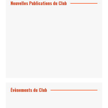
Nouvelles Publications du Club
Le Bond #74, bientôt chez vous !
*Archives 007 – Les Années Craig Volume
1 & 2
Évènements du Club
Projection et rencontre
Dangereusement Votre