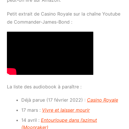
Petit extrait de Casino Royale sur la chaîne Youtube
de Commander-James-Bond :
La liste des audiobook à paraître :
Déjà parue (17 février 2022) :
Casino Royale
17 mars :
Vivre et laisser mourir
14 avril :
Entourloupe dans l’azimut
(Moonraker)