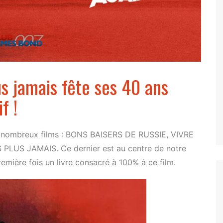
Tuer n’est pas jouer
Permis de tuer
Goldeneye
Demain ne meurt jamais
us jamais fête ses 40 ans
Le Monde ne suffit pas
f !
Casino Royale
Skyfall
de nombreux films : BONS BAISERS DE RUSSIE, VIVRE
SPECTRE
LUS JAMAIS. Ce dernier est au centre de notre
emière fois un livre consacré à 100% à ce film.