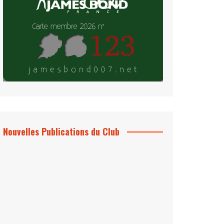
Nouvelles Publications du Club
Le Bond #74, bientôt chez vous !
*Archives 007 – Les Années Craig Volume
1 & 2