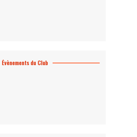
Évènements du Club
Projection et rencontre
Dangereusement Votre
Le Programme du Club pour 2025