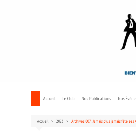
Aller
au
contenu
Accueil
Le Club
Nos Publications
Nos Évèn
Le Bond
Accueil
2023
Archives 007 : Jamais plus jamais fête ses
Archives 007