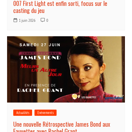
007 First Light est enfin sorti, focus sur le
casting du jeu
1 juin 2026
0
Actualités
Evénements
Une nouvelle Rétrospective James Bond aux
Fauvettes avec Rachel Grant