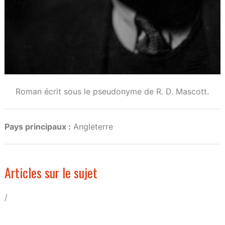
Roman écrit sous le pseudonyme de R. D. Mascott.
Pays principaux :
Angleterre
Articles sur le sujet
/