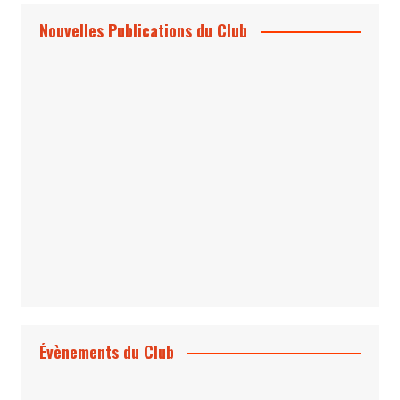
Nouvelles Publications du Club
Le Bond #74, bientôt chez vous !
*Archives 007 – Les Années Craig Volume
1 & 2
Évènements du Club