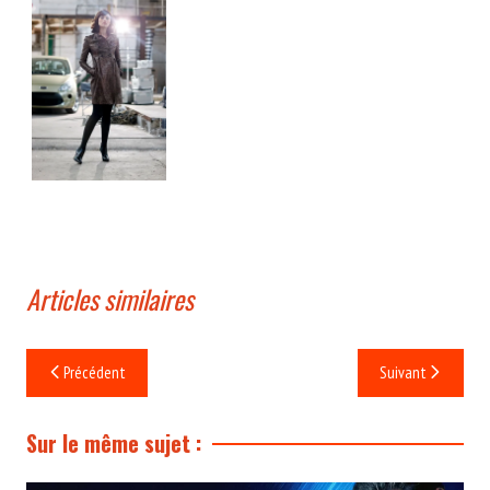
Articles similaires
Navigation
Précédent
Suivant
de
l’article
Sur le même sujet :