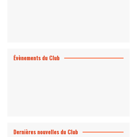
Évènements du Club
Projection et rencontre
Dangereusement Votre
Le Programme du Club pour 2025
Dernières nouvelles du Club