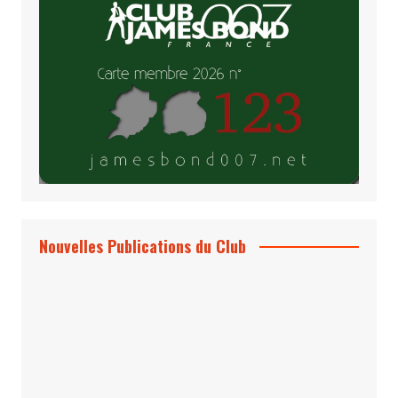
Nouvelles Publications du Club
Le Bond #74, bientôt chez vous !
*Archives 007 – Les Années Craig Volume
1 & 2