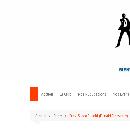
Aller
au
contenu
Accueil
Le Club
Nos Publications
Nos Évèn
Le Bond
Accueil
Fiche
Ernst Stavro Blofeld (Donald Pleasance)
Archives 007