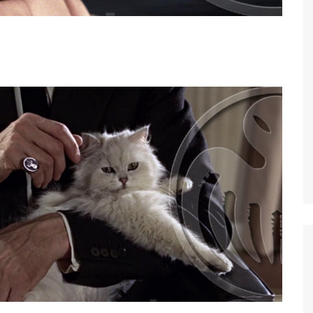
Tuer n’est pas jouer
Permis de tuer
Goldeneye
Demain ne meurt jamais
Le Monde ne suffit pas
Casino Royale
Skyfall
SPECTRE