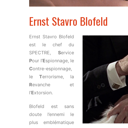
Ernst Stavro Blofeld
Ernst Stavro Blofeld
est le chef du
SPECTRE,
S
ervice
P
our l’
E
spionnage, le
C
ontre-espionnage,
le
T
errorisme, la
R
evanche et
l’
E
xtorsion.
Blofeld est sans
doute l’ennemi le
plus emblématique