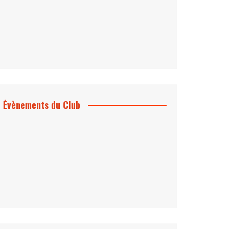
Évènements du Club
Projection et rencontre
Dangereusement Votre
Le Programme du Club pour 2025