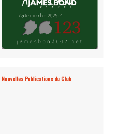
Nouvelles Publications du Club
Le Bond #74, bientôt chez vous !
*Archives 007 – Les Années Craig Volume
1 & 2