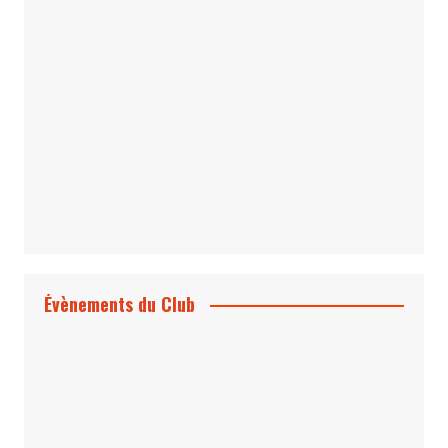
Le Bond #74, bientôt chez vous !
*Archives 007 – Les Années Craig Volume
1 & 2
Évènements du Club
Projection et rencontre
Dangereusement Votre
Le Programme du Club pour 2025