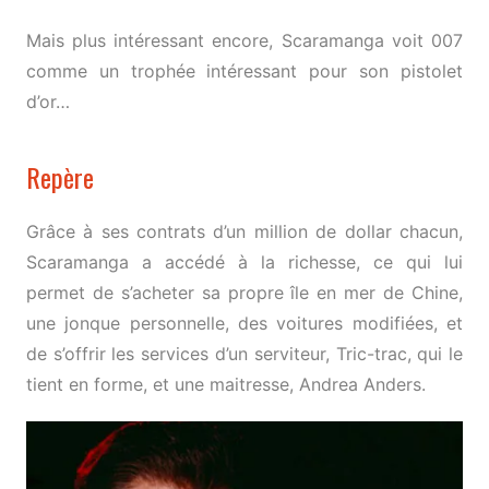
Mais plus intéressant encore, Scaramanga voit 007
comme un trophée intéressant pour son pistolet
d’or…
Repère
Grâce à ses contrats d’un million de dollar chacun,
Scaramanga a accédé à la richesse, ce qui lui
permet de s’acheter sa propre île en mer de Chine,
une jonque personnelle, des voitures modifiées, et
de s’offrir les services d’un serviteur, Tric-trac, qui le
tient en forme, et une maitresse, Andrea Anders.