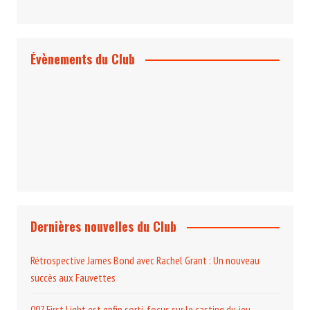
Évènements du Club
Projection et rencontre
Dangereusement Votre
Le Programme du Club pour 2025
Dernières nouvelles du Club
Rétrospective James Bond avec Rachel Grant : Un nouveau
succès aux Fauvettes
007 First Light est enfin sorti, focus sur le casting du jeu