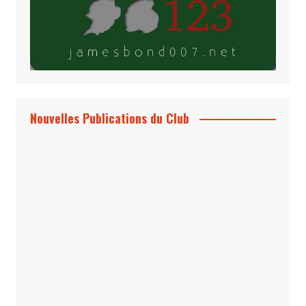
Nouvelles Publications du Club
Le Bond #74, bientôt chez vous !
*Archives 007 – Les Années Craig Volume
1 & 2