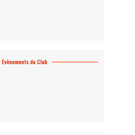
Évènements du Club
Projection et rencontre
Dangereusement Votre
Le Programme du Club pour 2025