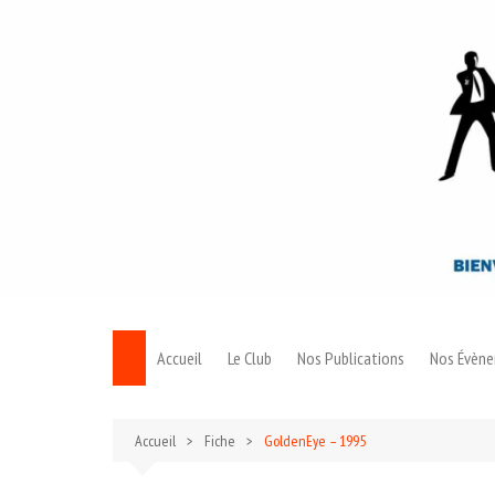
Aller
au
contenu
Accueil
Le Club
Nos Publications
Nos Évèn
Le Bond
Accueil
Fiche
GoldenEye – 1995
Archives 007