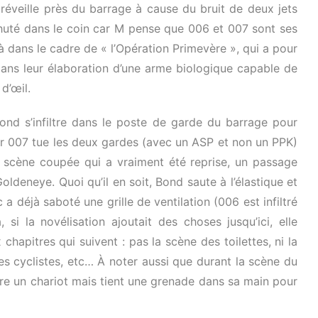
éveille près du barrage à cause du bruit de deux jets
chuté dans le coin car M pense que 006 et 007 sont ses
 dans le cadre de « l’Opération Primevère », qui a pour
dans leur élaboration d’une arme biologique capable de
d’œil.
ond s’infiltre dans le poste de garde du barrage pour
e car 007 tue les deux gardes (avec un ASP et non un PPK)
ule scène coupée qui a vraiment été reprise, un passage
oldeneye. Quoi qu’il en soit, Bond saute à l’élastique et
c a déjà saboté une grille de ventilation (006 est infiltré
 si la novélisation ajoutait des choses jusqu’ici, elle
hapitres qui suivent : pas la scène des toilettes, ni la
es cyclistes, etc… À noter aussi que durant la scène du
re un chariot mais tient une grenade dans sa main pour