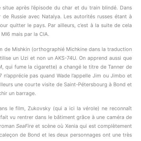
situe après l’épisode du char et du train blindé. Dans
r de Russie avec Natalya. Les autorités russes étant à
ur quitter le pays. Par ailleurs, c’est à la suite de cela
 MI6 mais par la CIA.
 de Mishkin (orthographié Michkine dans la traduction
 utilise un Uzi et non un AKS-74U. On apprend aussi que
, qui fume la cigarette) a changé le titre de Tanner de
07 n’apprécie pas quand Wade l’appelle Jim ou Jimbo et
illeurs une courte visite de Saint-Pétersbourg à Bond et
chir un barrage.
ns le film, Zukovsky (qui a ici la vérole) ne reconnaît
 fait vu rentrer dans le bâtiment grâce à une caméra de
u roman
SeaFire
et scène où Xenia qui est complètement
e caleçon de Bond et les deux personnages ont une très