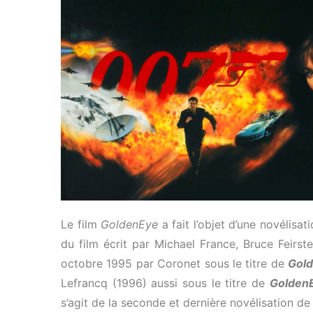
Le film
GoldenEye
a fait l’objet d’une novélisat
du film écrit par Michael France, Bruce Feirst
octobre 1995 par Coronet sous le titre de
Gol
Lefrancq (1996) aussi sous le titre de
Golden
s’agit de la seconde et dernière novélisation de 