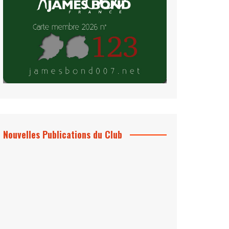
Nouvelles Publications du Club
Le Bond #74, bientôt chez vous !
*Archives 007 – Les Années Craig Volume
1 & 2