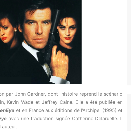
Tuer n’est pas jouer
Permis de tuer
Goldeneye
Demain ne meurt jamais
Le Monde ne suffit pas
Casino Royale
Skyfall
SPECTRE
ion par John Gardner, dont l’histoire reprend le scénario
ein, Kevin Wade et Jeffrey Caine. Elle a été publiée en
denEye
et en France aux éditions de l’Archipel (1995) et
Eye
avec une traduction signée Catherine Delaruelle. Il
l’auteur.