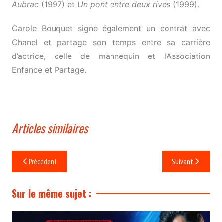
Aubrac
(1997) et
Un pont entre deux rives
(1999).
Carole Bouquet signe également un contrat avec
Chanel et partage son temps entre sa carrière
d’actrice, celle de mannequin et l’Association
Enfance et Partage.
Articles similaires
Navigation
Précédent
Suivant
de
l’article
Sur le même sujet :