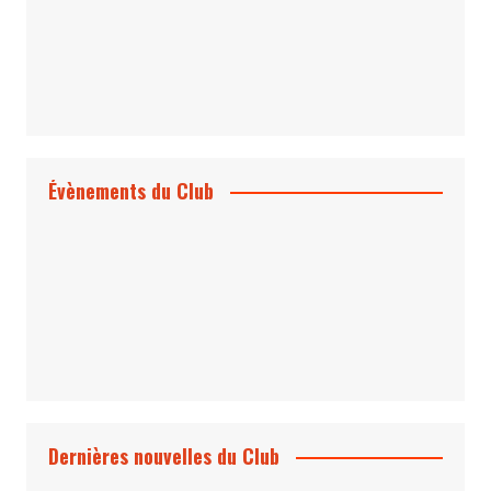
Évènements du Club
Projection et rencontre
Dangereusement Votre
Le Programme du Club pour 2025
Dernières nouvelles du Club