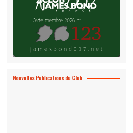
Nouvelles Publications du Club
Le Bond #74, bientôt chez vous !
*Archives 007 – Les Années Craig Volume
1 & 2