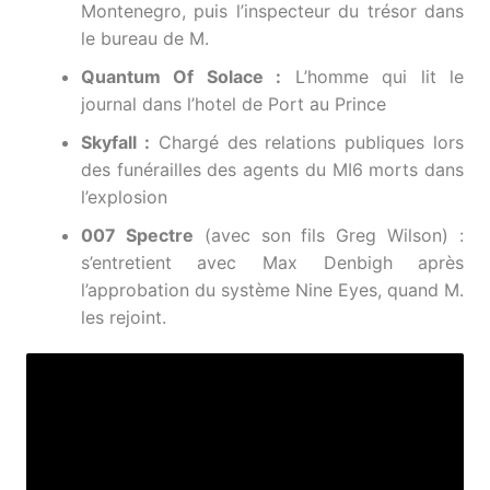
Montenegro, puis l’inspecteur du trésor dans
le bureau de M.
Quantum Of Solace :
L’homme qui lit le
journal dans l’hotel de Port au Prince
Skyfall :
Chargé des relations publiques lors
des funérailles des agents du MI6 morts dans
l’explosion
007 Spectre
(avec son fils Greg Wilson) :
s’entretient avec Max Denbigh après
l’approbation du système Nine Eyes, quand M.
les rejoint.