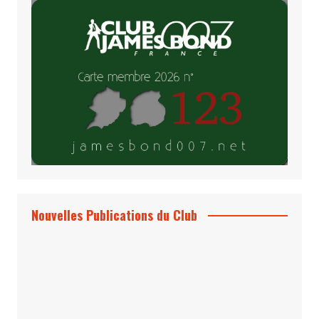
Nouvelles Publications du Club
Le Bond #74, bientôt chez vous !
*Archives 007 – Les Années Craig Volume
1 & 2