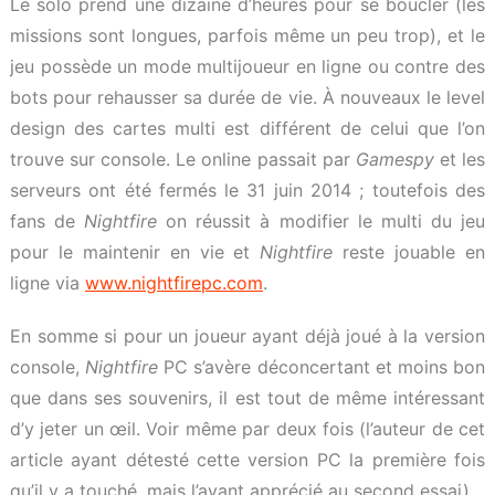
Le solo prend une dizaine d’heures pour se boucler (les
missions sont longues, parfois même un peu trop), et le
jeu possède un mode multijoueur en ligne ou contre des
bots pour rehausser sa durée de vie. À nouveaux le level
design des cartes multi est différent de celui que l’on
trouve sur console. Le online passait par
Gamespy
et les
serveurs ont été fermés le 31 juin 2014 ; toutefois des
fans de
Nightfire
on réussit à modifier le multi du jeu
pour le maintenir en vie et
Nightfire
reste jouable en
ligne via
www.nightfirepc.com
.
En somme si pour un joueur ayant déjà joué à la version
console,
Nightfire
PC s’avère déconcertant et moins bon
que dans ses souvenirs, il est tout de même intéressant
d’y jeter un œil. Voir même par deux fois (l’auteur de cet
article ayant détesté cette version PC la première fois
qu’il y a touché, mais l’ayant apprécié au second essai).