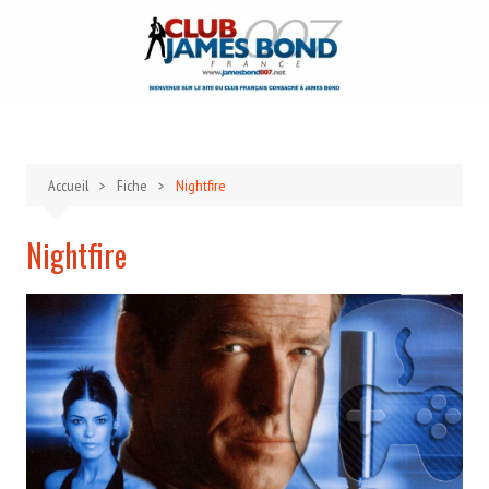
Aller
au
contenu
Accueil
Fiche
Nightfire
Nightfire