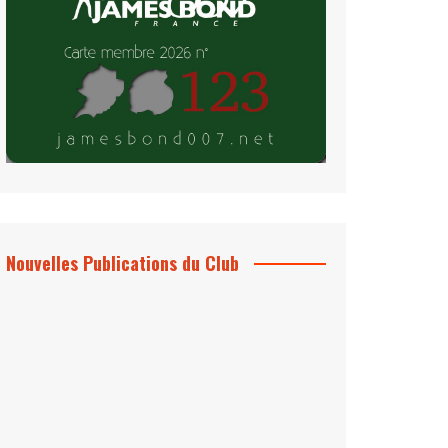
Nouvelles Publications du Club
Le Bond #74, bientôt chez vous !
*Archives 007 – Les Années Craig Volume
1 & 2