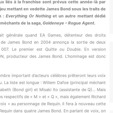
x liés à la franchise sont prévus cette année-là par
eu mettant en vedette James Bond sous les traits de
n :
Everything Or Nothing
et un autre mettant dédié
 méchants de la saga,
Goldeneye – Rogue Agent
.
tait générale quand EA Games, détenteur des droits
s de James Bond en 2004 annonça la sortie de deux
 007. Le premier est
Quitte ou Double
. En version
EON, producteur des James Bond. L’hommage est donc
mbre important d’acteurs célèbres prêteront leurs voix
u. La liste est longue : Willem Dafoe (principal méchant
abeth (Bond girl) et Misaki Ito (assistante de Q)… Mais
es respectifs de « M » et « Q », mais également Richard
 voix » au personnage de Requin. Il fera à nouveau cette
é Requin dans quatre James Bond. En parlant de voix, on