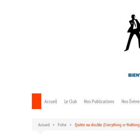
Aller
au
contenu
Accueil
Le Club
Nos Publications
Nos Évèn
Le Bond
Accueil
Fiche
Quitte ou double (Everything or Nothing
Archives 007