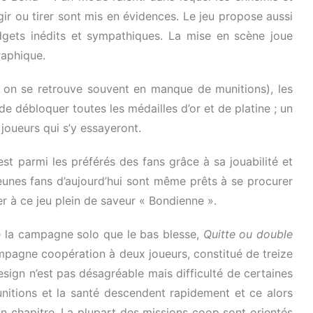
ir ou tirer sont mis en évidences. Le jeu propose aussi
ets inédits et sympathiques. La mise en scène joue
raphique.
si on se retrouve souvent en manque de munitions), les
e débloquer toutes les médailles d’or et de platine ; un
joueurs qui s’y essayeront.
est parmi les préférés des fans grâce à sa jouabilité et
eunes fans d’aujourd’hui sont même prêts à se procurer
er à ce jeu plein de saveur « Bondienne ».
ie la campagne solo que le bas blesse,
Quitte ou double
ampagne coopération à deux joueurs, constitué de treize
design n’est pas désagréable mais difficulté de certaines
munitions et la santé descendent rapidement et ce alors
n chapitre. La plupart des missions coop sont orientés