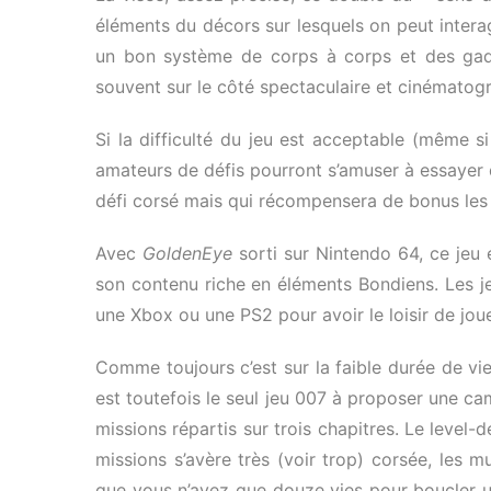
éléments du décors sur lesquels on peut interag
un bon système de corps à corps et des gadg
souvent sur le côté spectaculaire et cinématog
Si la difficulté du jeu est acceptable (même 
amateurs de défis pourront s’amuser à essayer d
défi corsé mais qui récompensera de bonus les 
Avec
GoldenEye
sorti sur Nintendo 64, ce jeu 
son contenu riche en éléments Bondiens. Les j
une Xbox ou une PS2 pour avoir le loisir de jou
Comme toujours c’est sur la faible durée de v
est toutefois le seul jeu 007 à proposer une c
missions répartis sur trois chapitres. Le level-
missions s’avère très (voir trop) corsée, les 
que vous n’avez que douze vies pour boucler u