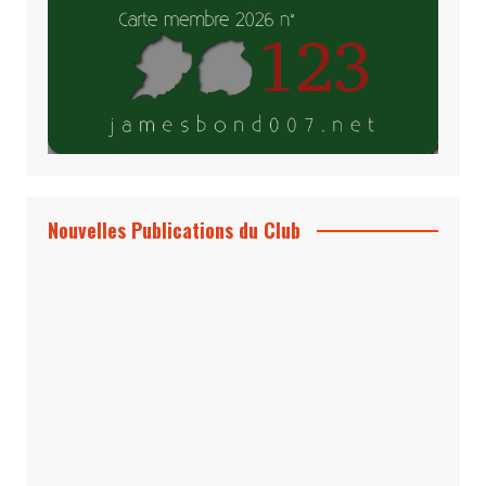
Nouvelles Publications du Club
Le Bond #74, bientôt chez vous !
*Archives 007 – Les Années Craig Volume
1 & 2