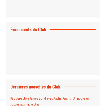
Évènements du Club
Projection et rencontre
Dangereusement Votre
Le Programme du Club pour 2025
Dernières nouvelles du Club
Rétrospective James Bond avec Rachel Grant : Un nouveau
succès aux Fauvettes