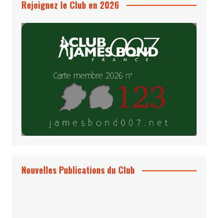
Rejoignez le Club en 2026
Nouvelles Publications du Club
Le Bond #74, bientôt chez vous !
*Archives 007 – Les Années Craig Volume