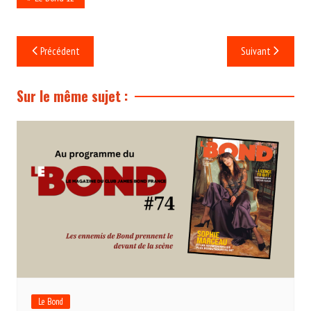
Navigation
Précédent
Suivant
de
l’article
Sur le même sujet :
Le Bond