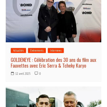
Actualités
Evénements
Interviews
GOLDENEYE : Célébration des 30 ans du film aux
Fauvettes avec Eric Serra & Tcheky Karyo
12 avril 2025
0