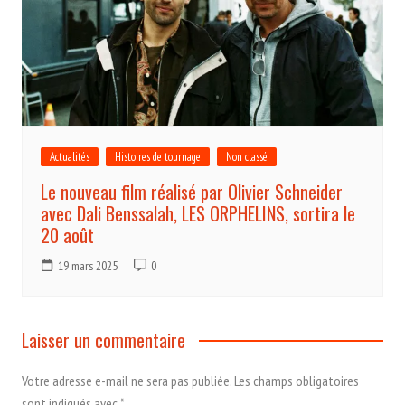
Actualités
Histoires de tournage
Non classé
Le nouveau film réalisé par Olivier Schneider
avec Dali Benssalah, LES ORPHELINS, sortira le
20 août
19 mars 2025
0
Laisser un commentaire
Votre adresse e-mail ne sera pas publiée.
Les champs obligatoires
sont indiqués avec
*