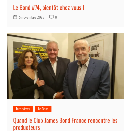
Le Bond #74, bientôt chez vous !
5 novembre 2025
0
Interviews
Le Bond
Quand le Club James Bond France rencontre les
producteurs