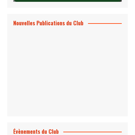
Nouvelles Publications du Club
Le Bond #74, bientôt chez vous !
*Archives 007 – Les Années Craig Volume
1 & 2
Évènements du Club