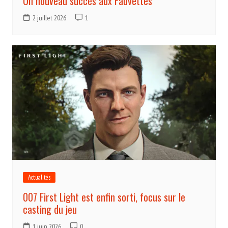
Un nouveau succès aux Fauvettes
2 juillet 2026
1
Actualités
007 First Light est enfin sorti, focus sur le
casting du jeu
1 juin 2026
0