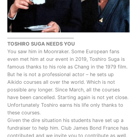
_______________________________
TOSHIRO SUGA NEEDS YOU
You saw him in Moonraker. Some European fans
even met him at our event in 2019, Toshiro Suga is
famous thanks to his role as Chang in the 1979 film.
But he is not a professional actor – he sets up
Aikido courses all over the world. Which is not
possible any longer. Since March, all the courses
have been cancelled. Starting again is not yet close.
Unfortunately Toshiro earns his life only thanks to
these courses.
Given the dire situation his students have set up a
fundraiser to help him. Club James Bond France has
contributed and we invite you to contribute as well,