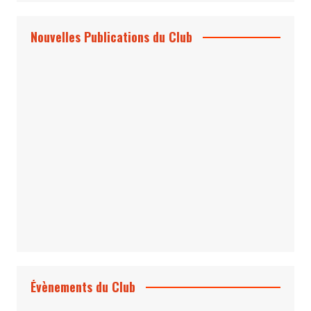
Nouvelles Publications du Club
Le Bond #74, bientôt chez vous !
*Archives 007 – Les Années Craig Volume
1 & 2
Évènements du Club