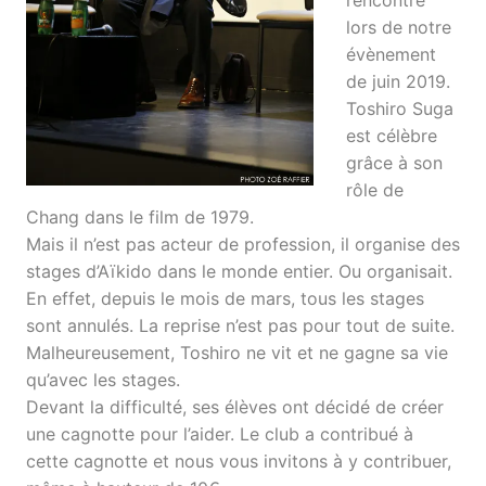
rencontré
lors de notre
évènement
de juin 2019.
Toshiro Suga
est célèbre
grâce à son
rôle de
Chang dans le film de 1979.
Mais il n’est pas acteur de profession, il organise des
stages d’Aïkido dans le monde entier. Ou organisait.
En effet, depuis le mois de mars, tous les stages
sont annulés. La reprise n’est pas pour tout de suite.
Malheureusement, Toshiro ne vit et ne gagne sa vie
qu’avec les stages.
Devant la difficulté, ses élèves ont décidé de créer
une cagnotte pour l’aider. Le club a contribué à
cette cagnotte et nous vous invitons à y contribuer,