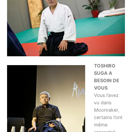
TOSHIRO
SUGA A
BESOIN DE
VOUS
Vous l’avez
vu dans
Moonraker,
certains l’ont
même