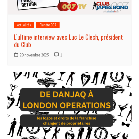
Actualités
Planète 007
L’ultime interview avec Luc Le Clech, président
du Club
20 novembre 2025
1