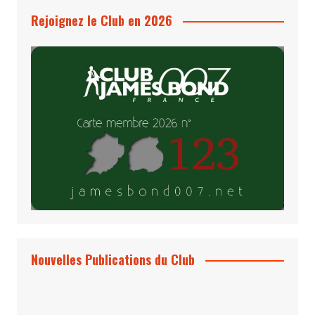
Rejoignez le Club en 2026
Nouvelles Publications du Club
Le Bond #74, bientôt chez vous !