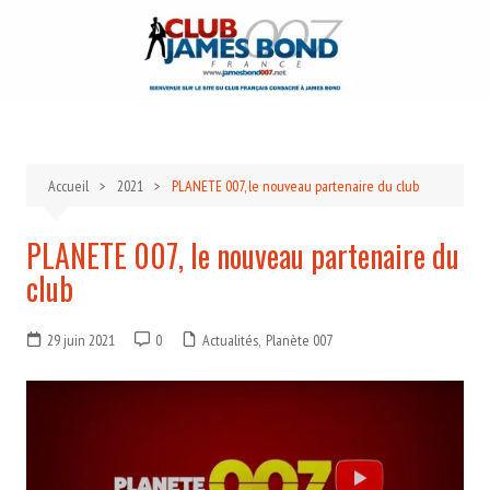
Aller
au
contenu
Accueil
2021
PLANETE 007, le nouveau partenaire du club
PLANETE 007, le nouveau partenaire du
club
29 juin 2021
0
Actualités
,
Planète 007