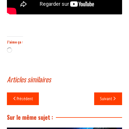
J’aime ça :
Chargement…
Articles similaires
Navigation
Précédent
Suivant
de
l’article
Sur le même sujet :