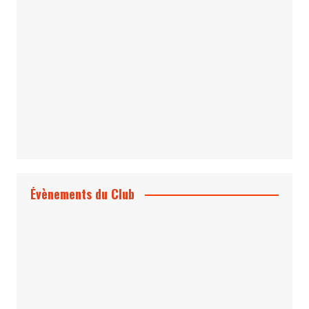
*Archives 007 – Les Années Craig Volume
1 & 2
Évènements du Club
Projection et rencontre
Dangereusement Votre
Le Programme du Club pour 2025