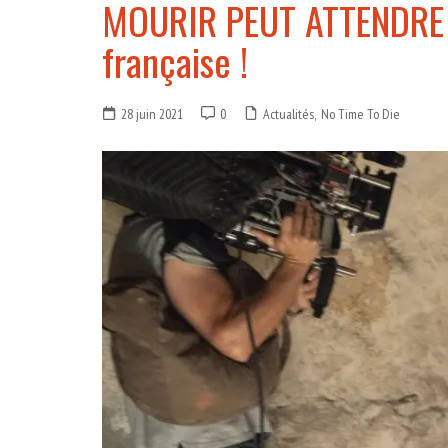
MOURIR PEUT ATTENDRE : 
française !
28 juin 2021
0
Actualités
,
No Time To Die