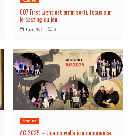
Actualités
007 First Light est enfin sorti, focus sur
le casting du jeu
1 juin 2026
0
Actualités
AG 2025 – Une nouvelle ère commence