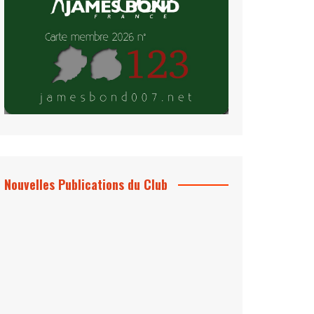
Nouvelles Publications du Club
Le Bond #74, bientôt chez vous !
*Archives 007 – Les Années Craig Volume
1 & 2