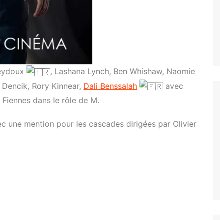
Seydoux
, Lashana Lynch, Ben Whishaw, Naomie
 Dencik, Rory Kinnear,
Dali Benssalah
avec
 Fiennes dans le rôle de M.
vec une mention pour les cascades dirigées par Olivier