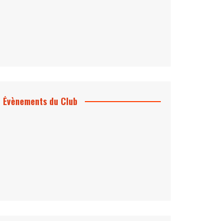
Évènements du Club
Projection et rencontre
Dangereusement Votre
Le Programme du Club pour 2025