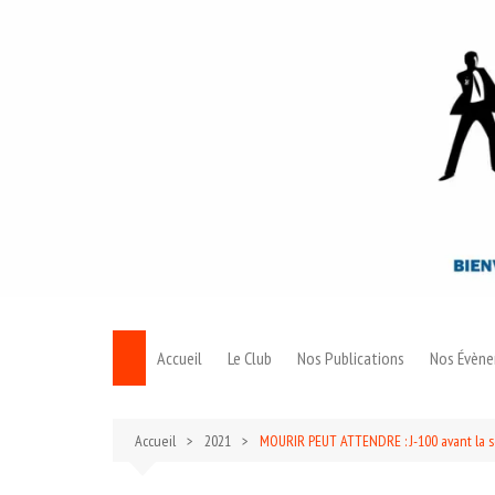
Aller
au
contenu
Accueil
Le Club
Nos Publications
Nos Évèn
Le Bond
Accueil
2021
MOURIR PEUT ATTENDRE : J-100 avant la so
Archives 007