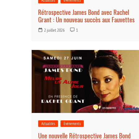
Actualités
Evénements
Rétrospective James Bond avec Rachel
Grant : Un nouveau succès aux Fauvettes
2 juillet 2026
1
Actualités
Evénements
Une nouvelle Rétrospective James Bond