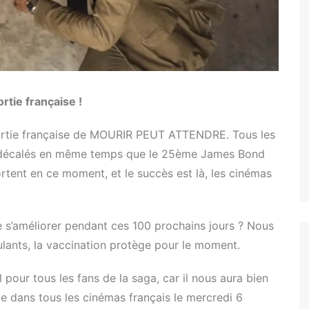
Tuer n’est pas jouer
Permis de tuer
Goldeneye
Demain ne meurt jamais
tie française !
Le Monde ne suffit pas
sortie française de MOURIR PEUT ATTENDRE. Tous les
Casino Royale
s décalés en même temps que le 25ème James Bond
Skyfall
rtent en ce moment, et le succès est là, les cinémas
SPECTRE
e s’améliorer pendant ces 100 prochains jours ? Nous
rulants, la vaccination protège pour le moment.
ur tous les fans de la saga, car il nous aura bien
tie dans tous les cinémas français le mercredi 6